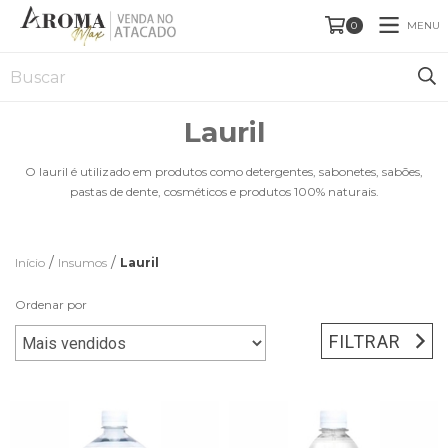
MENU
0
Lauril
O lauril é utilizado em produtos como detergentes, sabonetes, sabões,
pastas de dente, cosméticos e produtos 100% naturais.
/
/
Início
Insumos
Lauril
Ordenar por
FILTRAR