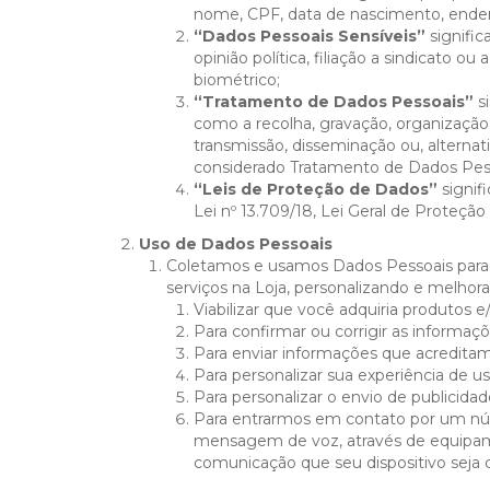
nome, CPF, data de nascimento, ender
“Dados Pessoais Sensíveis”
signific
opinião política, filiação a sindicato o
biométrico;
“Tratamento de Dados Pessoais”
si
como a recolha, gravação, organização,
transmissão, disseminação ou, alternat
considerado Tratamento de Dados Pesso
“Leis de Proteção de Dados”
signif
Lei nº 13.709/18, Lei Geral de Proteçã
Uso de Dados Pessoais
Coletamos e usamos Dados Pessoais para 
serviços na Loja, personalizando e melho
Viabilizar que você adquiria produtos e/
Para confirmar ou corrigir as informa
Para enviar informações que acreditam
Para personalizar sua experiência de us
Para personalizar o envio de publicida
Para entrarmos em contato por um nú
mensagem de voz, através de equipame
comunicação que seu dispositivo seja c