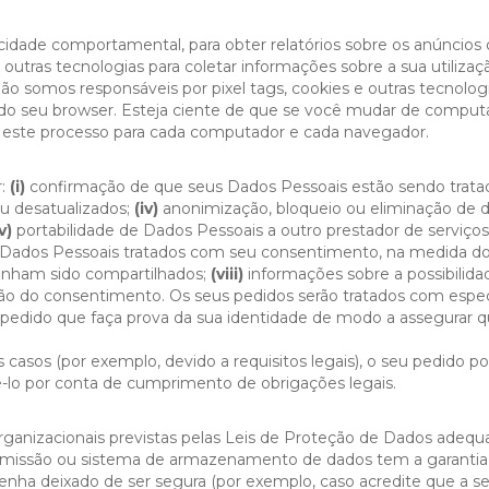
dade comportamental, para obter relatórios sobre os anúncios da
 outras tecnologias para coletar informações sobre a sua utilizaçã
não somos responsáveis por pixel tags, cookies e outras tecnologi
 do seu browser. Esteja ciente de que se você mudar de comput
r este processo para cada computador e cada navegador.
r:
(i)
confirmação de que seus Dados Pessoais estão sendo trata
ou desatualizados;
(iv)
anonimização, bloqueio ou eliminação de d
v)
portabilidade de Dados Pessoais a outro prestador de serviço
Dados Pessoais tratados com seu consentimento, na medida do
tenham sido compartilhados;
(viii)
informações sobre a possibilid
o do consentimento. Os seus pedidos serão tratados com espec
er pedido que faça prova da sua identidade de modo a assegurar q
asos (por exemplo, devido a requisitos legais), o seu pedido po
lo por conta de cumprimento de obrigações legais.
ganizacionais previstas pelas Leis de Proteção de Dados adequ
nsmissão ou sistema de armazenamento de dados tem a garanti
tenha deixado de ser segura (por exemplo, caso acredite que a 