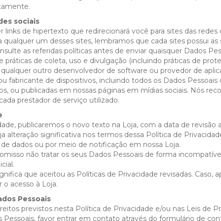
atamente.
des sociais
links de hipertexto que redirecionará você para sites das redes
a qualquer um desses sites, lembramos que cada sites possui as 
sulte as referidas políticas antes de enviar quaisquer Dados Pess
e práticas de coleta, uso e divulgação (incluindo práticas de pro
qualquer outro desenvolvedor de software ou provedor de aplicati
ou fabricante de dispositivos, incluindo todos os Dados Pessoais
ativos, ou publicadas em nossas páginas em mídias sociais. Nós 
cada prestador de serviço utilizado.
e
ade, publicaremos o novo texto na Loja, com a data de revisão a
 alteração significativa nos termos dessa Política de Privacid
de dados ou por meio de notificação em nossa Loja.
so não tratar os seus Dados Pessoais de forma incompatível c
cial.
ignifica que aceitou as Políticas de Privacidade revisadas. Caso, a
 o acesso à Loja.
ados Pessoais
eitos previstos nesta Política de Privacidade e/ou nas Leis de P
Pessoais, favor entrar em contato através do formulário de cont