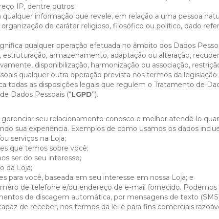
eço IP, dentre outros;
a qualquer informação que revele, em relação a uma pessoa natural
u a organização de caráter religioso, filosófico ou político, dado r
gnifica qualquer operação efetuada no âmbito dos Dados Pessoa
 estruturação, armazenamento, adaptação ou alteração, recuperaç
ivamente, disponibilização, harmonização ou associação, restriç
ais qualquer outra operação prevista nos termos da legislação a
ica todas as disposições legais que regulem o Tratamento de Dado
o de Dados Pessoais (“
LGPD
”).
gerenciar seu relacionamento conosco e melhor atendê-lo quand
rando sua experiência. Exemplos de como usamos os dados inclu
ou serviços na Loja;
ções que temos sobre você;
os ser do seu interesse;
o da Loja;
des para você, baseada em seu interesse em nossa Loja; e
mero de telefone e/ou endereço de e-mail fornecido. Podemos
ntos de discagem automática, por mensagens de texto (SMS), 
apaz de receber, nos termos da lei e para fins comerciais razoáve