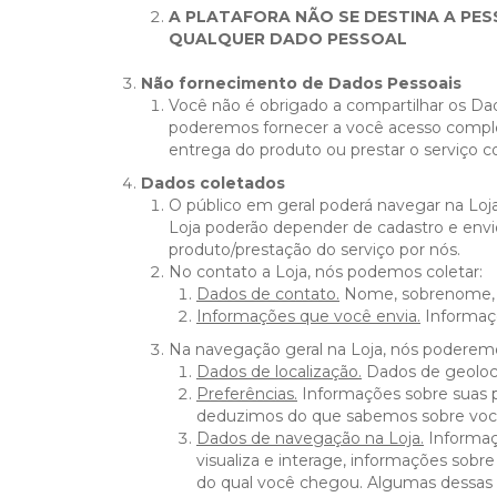
A PLATAFORA NÃO SE DESTINA A PE
QUALQUER DADO PESSOAL
Não fornecimento de Dados Pessoais
Você não é obrigado a compartilhar os Dad
poderemos fornecer a você acesso completo 
entrega do produto ou prestar o serviço c
Dados coletados
O público em geral poderá navegar na Loj
Loja poderão depender de cadastro e envio
produto/prestação do serviço por nós.
No contato a Loja, nós podemos coletar:
Dados de contato.
Nome, sobrenome, n
Informações que você envia.
Informaçõe
Na navegação geral na Loja, nós poderemo
Dados de localização.
Dados de geoloca
Preferências.
Informações sobre suas p
deduzimos do que sabemos sobre voc
Dados de navegação na Loja.
Informaçõ
visualiza e interage, informações sobre
do qual você chegou. Algumas dessas 