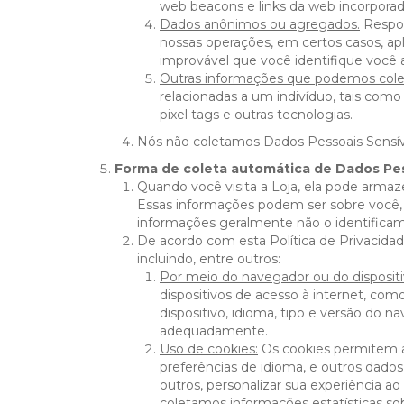
web beacons e links da web incorpora
Dados anônimos ou agregados.
Respos
nossas operações, em certos casos, a
improvável que você identifique você 
Outras informações que podemos cole
relacionadas a um indivíduo, tais como
pixel tags e outras tecnologias.
Nós não coletamos Dados Pessoais Sensív
Forma de coleta automática de Dados Pe
Quando você visita a Loja, ela pode arma
Essas informações podem ser sobre você, s
informações geralmente não o identificam
De acordo com esta Política de Privacidad
incluindo, entre outros:
Por meio do navegador ou do dispositi
dispositivos de acesso à internet, com
dispositivo, idioma, tipo e versão do 
adequadamente.
Uso de cookies:
Os cookies permitem a 
preferências de idioma, e outros dado
outros, personalizar sua experiência a
coletamos informações estatísticas so