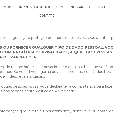
NSUMOS
COMPRE NO ATACADO
COMPRE NO VAREJO
CLIENTES
CONTATO
 pela segurança e proteção de dados de todos os seus clientes, pa
ES OU FORNECER QUALQUER TIPO DE DADO PESSOAL, VO
 COM A POLÍTICA DE PRIVACIDADE, A QUAL DESCREVE A
IBILIZAR NA LOJA.
eral de nossas práticas de privacidade e das escolhas que você 
or nós. Se você tiver alguma dúvida sobre o uso de Dados Pesso
em descreva a situação.
utras pessoas físicas, você declara ter a competência para fazê
es nos termos desta Política de Privacidade.
informação que, direta ou indiretamente, identifique ou possa i