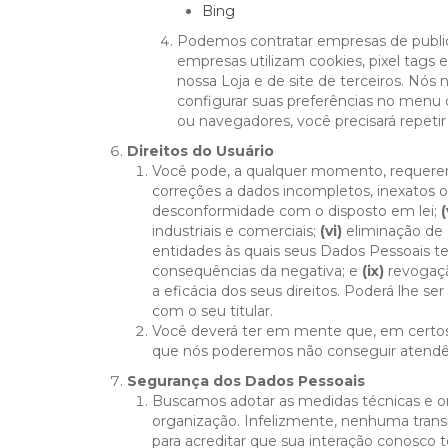
Bing
Podemos contratar empresas de publici
empresas utilizam cookies, pixel tags e
nossa Loja e de site de terceiros. Nós 
configurar suas preferências no menu
ou navegadores, você precisará repeti
Direitos do Usuário
Você pode, a qualquer momento, requere
correções a dados incompletos, inexatos 
desconformidade com o disposto em lei;
(
industriais e comerciais;
(vi)
eliminação de 
entidades às quais seus Dados Pessoais 
consequências da negativa; e
(ix)
revogaçã
a eficácia dos seus direitos. Poderá lhe s
com o seu titular.
Você deverá ter em mente que, em certos c
que nós poderemos não conseguir atendê-
Segurança dos Dados Pessoais
Buscamos adotar as medidas técnicas e or
organização. Infelizmente, nenhuma tra
para acreditar que sua interação conosco 