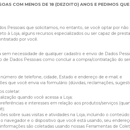
SSOAS COM MENOS DE 18 (DEZOITO) ANOS E PEDIMOS QU
os Pessoais que solicitamos, no entanto, se você optar por não 
à Loja, alguns recursos especializados ou ser capaz de prestar a 
ontratado por você.
a sem necessidade de qualquer cadastro e envio de Dados Pesso
 de Dados Pessoais como concluir a compra/contratação do servi
úmero de telefone, cidade, Estado e endereço de e-mail; e
s que você envia via formulário (dúvidas, reclamações, sugestões,
s coletar:
lização quando você acessa a Loja;
referências e interesses em relação aos produtos/serviços (qua
ê);
es sobre suas visitas e atividades na Loja, incluindo o conteúd
 o navegador e o dispositivo que você está usando, seu endereço 
informações são coletadas usando nossas Ferramentas de Colet