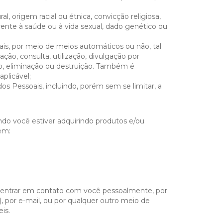
, origem racial ou étnica, convicção religiosa,
eferente à saúde ou à vida sexual, dado genético ou
is, por meio de meios automáticos ou não, tal
ão, consulta, utilização, divulgação por
ão, eliminação ou destruição. Também é
plicável;
s Pessoais, incluindo, porém sem se limitar, a
o você estiver adquirindo produtos e/ou
em:
 entrar em contato com você pessoalmente, por
por e-mail, ou por qualquer outro meio de
is.