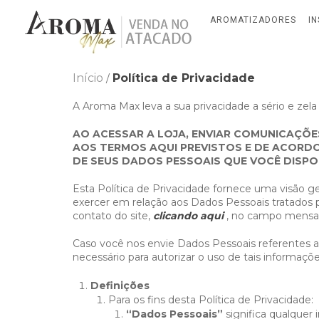
AROMATIZADORES
I
Início
Política de Privacidade
/
A Aroma Max leva a sua privacidade a sério e zela
AO ACESSAR A LOJA, ENVIAR COMUNICAÇÕ
AOS TERMOS AQUI PREVISTOS E DE ACORDO
DE SEUS DADOS PESSOAIS QUE VOCÊ DISPON
Esta Política de Privacidade fornece uma visão g
exercer em relação aos Dados Pessoais tratados p
contato do site,
clicando aqui
, no campo mensag
Caso você nos envie Dados Pessoais referentes a o
necessário para autorizar o uso de tais informaçõ
Definições
Para os fins desta Política de Privacidade:
“Dados Pessoais”
significa qualquer 