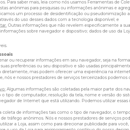
dos. Para saber mais, leia como nós usamos Ferramentas de Cole
tas anônimas para pesquisas ou informações anônimas e agrega
plicamos um processo de desidentificação ou pseudonimização a
através do uso desses dados com a tecnologia disponível; e
tar.
Outras informações que não revelem especificamente a sua
 informações sobre navegador e dispositivo; dados de uso da Loj
eis.
ssoais
zenar ou recuperar informações em seu navegador, seja na forma
uas preferências ou seu dispositivo e são usadas principalment
 diretamente, mas podem oferecer uma experiência na internet
e, nós e nossos prestadores de serviços terceirizados podemos 
vo:
Algumas informações são coletadas pela maior parte dos n
o o tipo de computador, resolução da tela, nome e versão do sis
navegador de Internet que está utilizando. Podemos utilizar essa
coleta de informações tais como o tipo de navegador, o tempo d
s de tráfego anônimos. Nós e nossos prestadores de serviços pod
o utilizar a Loja, assim como para direcionar publicidade para v
bre o uso da Loja para aprimoramento contínuo do nosso design 