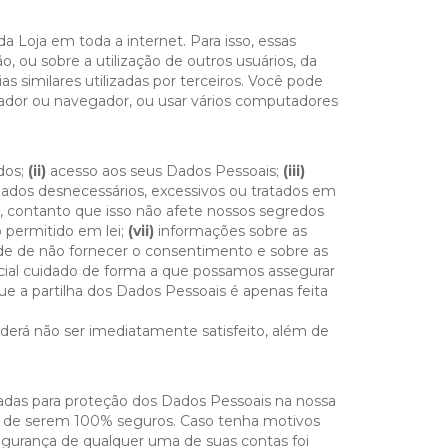
 Loja em toda a internet. Para isso, essas
o, ou sobre a utilização de outros usuários, da
as similares utilizadas por terceiros. Você pode
ador ou navegador, ou usar vários computadores
dos;
(ii)
acesso aos seus Dados Pessoais;
(iii)
ados desnecessários, excessivos ou tratados em
s, contanto que isso não afete nossos segredos
 permitido em lei;
(vii)
informações sobre as
ade de não fornecer o consentimento e sobre as
ial cuidado de forma a que possamos assegurar
ue a partilha dos Dados Pessoais é apenas feita
derá não ser imediatamente satisfeito, além de
adas para proteção dos Dados Pessoais na nossa
a de serem 100% seguros. Caso tenha motivos
segurança de qualquer uma de suas contas foi