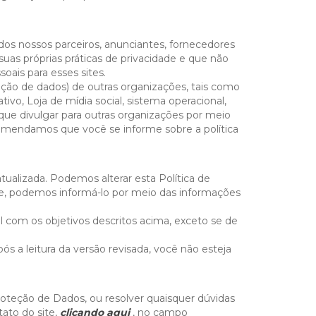
 dos nossos parceiros, anunciantes, fornecedores
suas próprias práticas de privacidade e que não
oais para esses sites.
teção de dados) de outras organizações, tais como
vo, Loja de mídia social, sistema operacional,
 que divulgar para outras organizações por meio
recomendamos que você se informe sobre a política
tualizada. Podemos alterar esta Política de
ade, podemos informá-lo por meio das informações
om os objetivos descritos acima, exceto se de
pós a leitura da versão revisada, você não esteja
roteção de Dados, ou resolver quaisquer dúvidas
ato do site,
clicando aqui
, no campo