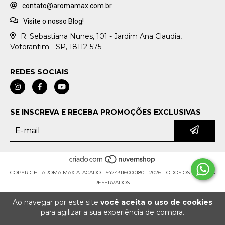
contato@aromamax.com.br
Visite o nosso Blog!
R. Sebastiana Nunes, 101 - Jardim Ana Claudia,
Votorantim - SP, 18112-575
REDES SOCIAIS
SE INSCREVA E RECEBA PROMOÇÕES EXCLUSIVAS
COPYRIGHT AROMA MAX ATACADO - 54243116000180 - 2026. TODOS OS DIREITOS
RESERVADOS.
Ao navegar por este site
você aceita o uso de cookies
para agilizar a sua experiência de compra.