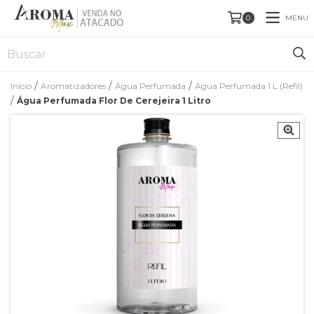
MENU
0
/
/
/
Início
Aromatizadores
Água Perfumada
Água Perfumada 1 L (Refil)
/
Água Perfumada Flor De Cerejeira 1 Litro