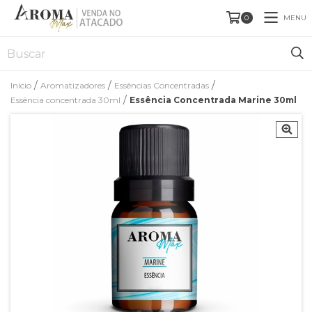
MENU
0
/
/
/
Início
Aromatizadores
Essências Concentradas
/
Essência concentrada 30ml
Essência Concentrada Marine 30ml