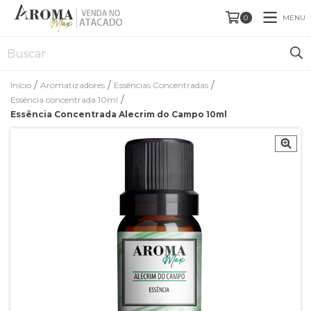
MENU
0
/
/
/
Início
Aromatizadores
Essências Concentradas
/
Essência concentrada 10ml
Essência Concentrada Alecrim do Campo 10ml