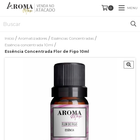
MENU
0
/
/
/
Início
Aromatizadores
Essências Concentradas
/
Essência concentrada 10ml
Essência Concentrada Flor de Figo 10ml