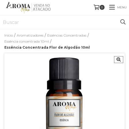
MENU
0
/
/
/
Início
Aromatizadores
Essências Concentradas
/
Essência concentrada 10ml
Essência Concentrada Flor de Algodão 10ml