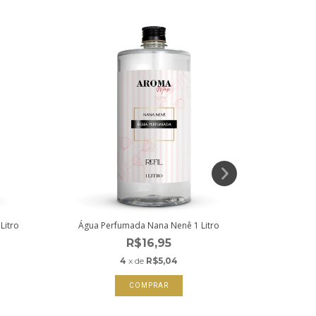
Litro
Água Perfumada Nana Nenê 1 Litro
Água Perf
R$16,95
4
x de
R$5,04