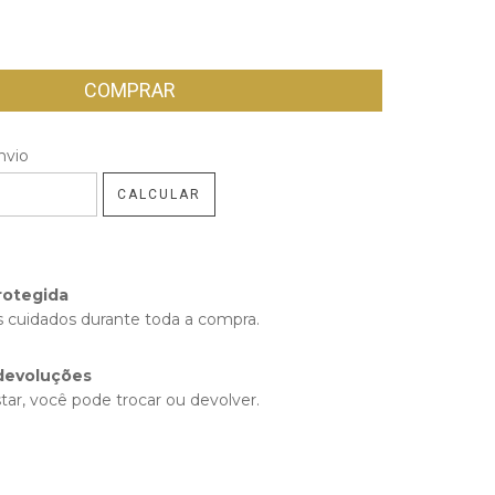
 CEP:
nvio
ALTERAR CEP
CALCULAR
rotegida
 cuidados durante toda a compra.
devoluções
tar, você pode trocar ou devolver.