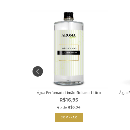
o 1 litro
Água Perfumada Limão Siciliano 1 Litro
Água P
R$16,95
4
x de
R$5,04