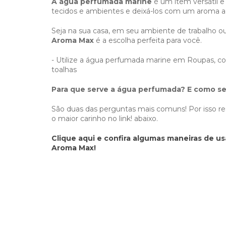
A água perfumada marine
é um item versátil e 
tecidos e ambientes e deixá-los com um aroma a
Seja na sua casa, em seu ambiente de trabalho 
Aroma Max
é a escolha perfeita para você.
- Utilize a água perfumada marine em Roupas, cor
toalhas
Para que serve a água perfumada? E como s
São duas das perguntas mais comuns! Por isso 
o maior carinho no link! abaixo.
Clique aqui e confira algumas maneiras de u
Aroma Max!