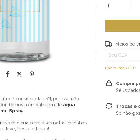
Entregas para o
Meios de e
Não sei meu CEP
Compra p
Seus dados
tro é considerada refil, por isso não
fador, temos a embalagem de
água
Trocas e 
me Spray.
Se não gos
ra você e sua casa! Suas notas marinhas
 leve, fresco e limpo!