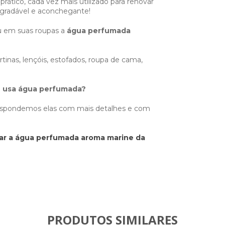
prático, cada vez mais utilizado para renovar
gradável e aconchegante!
ou em suas roupas a
água perfumada
tinas, lençóis, estofados, roupa de cama,
e usa água perfumada?
respondemos elas com mais detalhes e com
sar a água perfumada aroma marine da
PRODUTOS SIMILARES